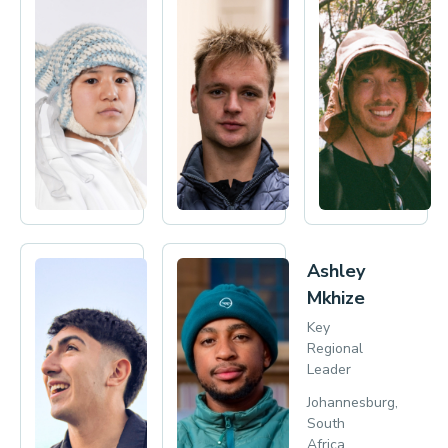
Mai
Nick
Yasutake
Seyda
Culture
Culture
Advisor
Advisor
Tokyo,
New
Japan
York,
USA
Sebastián
Ashley
Zavala
Mkhize
Culture
Key
Advisor
Regional
Leader
Chile
Johannesburg,
South
Africa