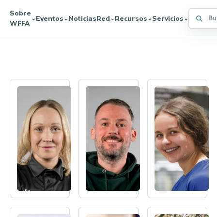
Sobre
Buscar 
Eventos
Noticias
Red
Recursos
Servicios
⌄
⌄
⌄
⌄
⌄
WFFA
Culture Committee
Minna
Daniël
Marlo
Rooseboom
Head
Culture
of
Advisor
Culture
Stockholm,
Kauniainen,
Sweden
Finland