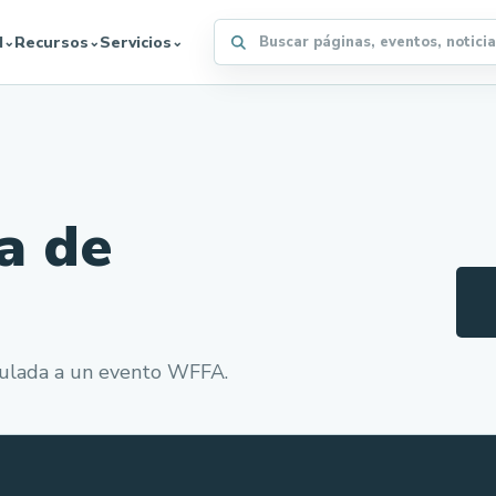
Buscar en el sitio WFFA
d
Recursos
Servicios
⌄
⌄
⌄
ta de
inculada a un evento WFFA.