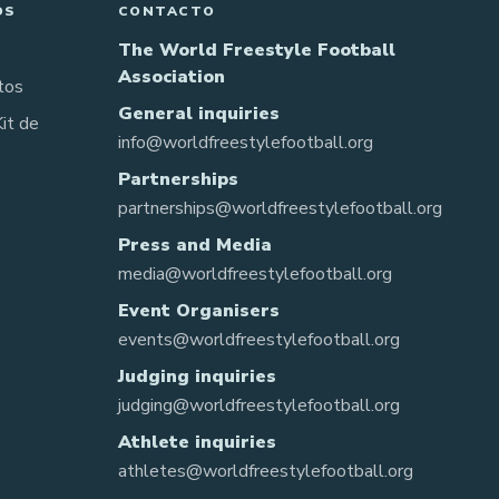
OS
CONTACTO
The World Freestyle Football
Association
tos
General inquiries
Kit de
info@worldfreestylefootball.org
Partnerships
partnerships@worldfreestylefootball.org
Press and Media
media@worldfreestylefootball.org
Event Organisers
events@worldfreestylefootball.org
Judging inquiries
judging@worldfreestylefootball.org
Athlete inquiries
athletes@worldfreestylefootball.org