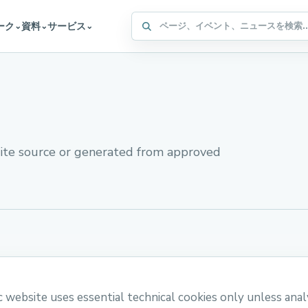
WFFA サイト内検索
ーク
資料
サービス
⌄
⌄
⌄
ite source or generated from approved
website uses essential technical cookies only unless anal