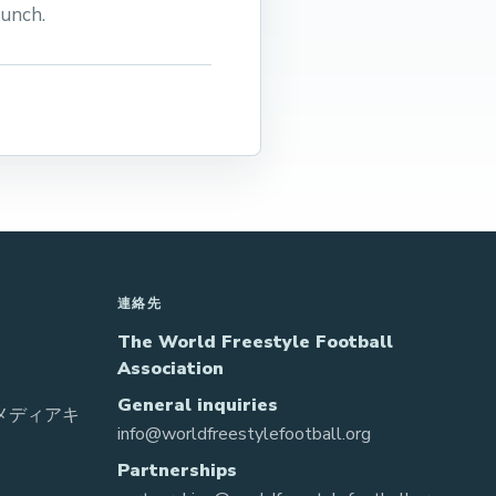
aunch.
連絡先
The World Freestyle Football
Association
General inquiries
 メディアキ
info@worldfreestylefootball.org
Partnerships