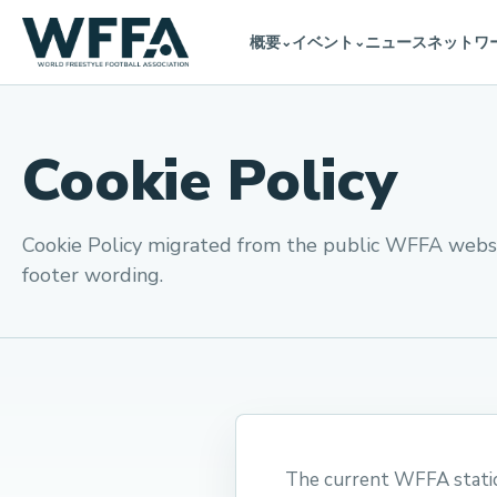
概要
イベント
ニュース
ネットワ
⌄
⌄
Cookie Policy
Cookie Policy migrated from the public WFFA webs
footer wording.
The current WFFA static 