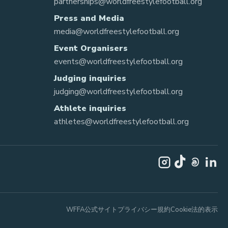
partnerships@worldfreestylefootball.org
Press and Media
media@worldfreestylefootball.org
Event Organisers
events@worldfreestylefootball.org
Judging inquiries
judging@worldfreestylefootball.org
Athlete inquiries
athletes@worldfreestylefootball.org
WFFA公式サイト
プライバシー
規約
Cookie
法的表示