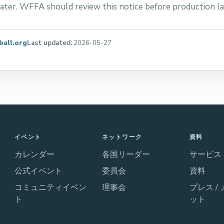
later. WFFA should review this notice before production l
ball.org
Last updated:
2026-05-27
イベント
ネットワーク
資料
カレンダー
各国リーダー
サービス
公式イベント
委員会
資料
コミュニティイベン
理事会
プレス /
ト
ット