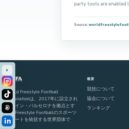
party tools are enabled 
Source:
worldfreestylefoot
‹
概要
競技について
World Freestyle Football
協会について
Associationは、2017年に設立され
スペイン・バルセロナを拠点とす
ランキング
る、Freestyle Footballのスポーツ
とアートを統括する世界団体で
す。