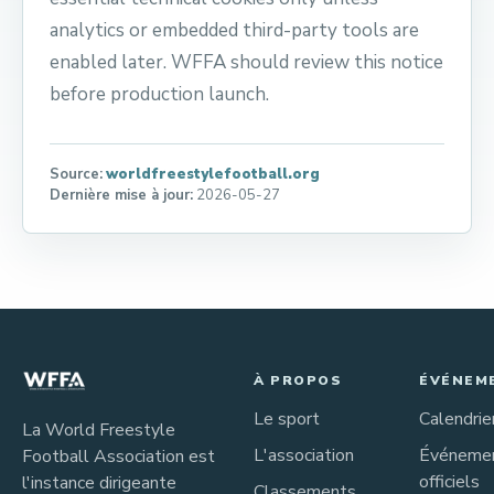
analytics or embedded third-party tools are
enabled later. WFFA should review this notice
before production launch.
Source:
worldfreestylefootball.org
Dernière mise à jour:
2026-05-27
À PROPOS
ÉVÉNEM
Le sport
Calendrie
La World Freestyle
L'association
Événeme
Football Association est
officiels
l'instance dirigeante
Classements