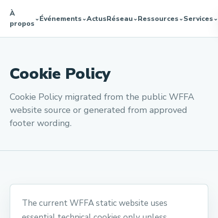
À
Événements
Actus
Réseau
Ressources
Services
⌄
⌄
⌄
⌄
⌄
propos
Cookie Policy
Cookie Policy migrated from the public WFFA
website source or generated from approved
footer wording.
The current WFFA static website uses
essential technical cookies only unless