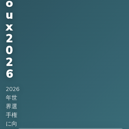
o
u
x
2
0
2
6
2026
年世
界選
手権
に向