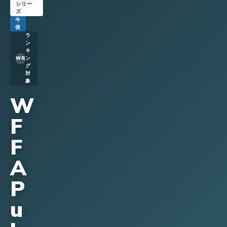
シリー
ズ
今
後
ラ
ン
キ
ン
WR
グ
対
象
W
F
F
A
P
u