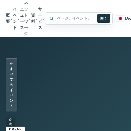
ネ
イ
ニ
ッ
サ
概
ベ
ュ
ト
資
ー
WFFA サイト内検索
⌄
⌄
⌄
⌄
⌄
開く
JA
要
ン
ー
ワ
料
ビ
ト
ス
ー
ス
ク
←
す
べ
て
の
イ
ベ
ン
ト
公
式
PULSE