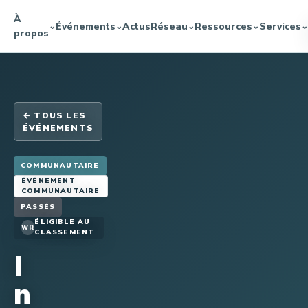
À
Événements
Actus
Réseau
Ressources
Services
⌄
⌄
⌄
⌄
⌄
propos
← TOUS LES
ÉVÉNEMENTS
COMMUNAUTAIRE
ÉVÉNEMENT
COMMUNAUTAIRE
PASSÉS
ÉLIGIBLE AU
WR
CLASSEMENT
I
n