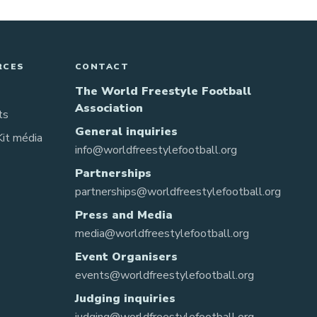
RCES
CONTACT
The World Freestyle Football
Association
ts
General inquiries
Kit média
info@worldfreestylefootball.org
Partnerships
partnerships@worldfreestylefootball.org
Press and Media
media@worldfreestylefootball.org
Event Organisers
events@worldfreestylefootball.org
Judging inquiries