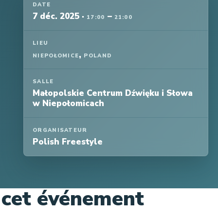
DATE
7 déc. 2025
·
–
17:00
21:00
LIEU
,
NIEPOŁOMICE
POLAND
SALLE
Małopolskie Centrum Dźwięku i Słowa
w Niepołomicach
ORGANISATEUR
Polish Freestyle
 cet événement