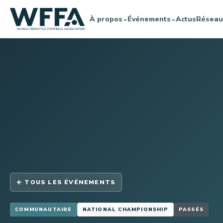
À propos
Événements
Actus
Réseau
⌄
⌄
← TOUS LES ÉVÉNEMENTS
COMMUNAUTAIRE
NATIONAL CHAMPIONSHIP
PASSÉS