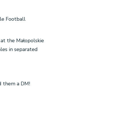
yle Football
at the Małopolskie
les in separated
nd them a DM!