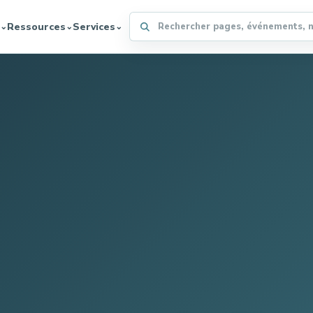
Rechercher sur le site WFFA
Ressources
Services
⌄
⌄
⌄