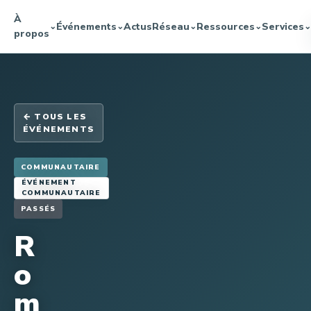
À
Événements
Actus
Réseau
Ressources
Services
⌄
⌄
⌄
⌄
⌄
propos
← TOUS LES
ÉVÉNEMENTS
COMMUNAUTAIRE
ÉVÉNEMENT
COMMUNAUTAIRE
PASSÉS
R
o
m