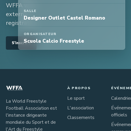
WFFA with
SALLE
external
Designer Outlet Castel Romano
registration.
ORGANISATEUR
Scuola Calcio Freestyle
S'inscrire
À PROPOS
ÉVÉNEM
Le sport
Calendrie
La World Freestyle
L'association
Événeme
Football Association est
officiels
l'instance dirigeante
Classements
mondiale du Sport et de
Événeme
l'Art du Freestyle