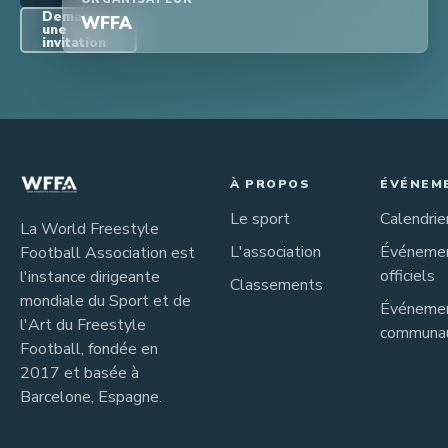
Demander
WFFA
une
invitation
À PROPOS
ÉVÉNEM
Le sport
Calendrie
La World Freestyle
L'association
Événeme
Football Association est
officiels
l'instance dirigeante
Classements
mondiale du Sport et de
Événeme
l'Art du Freestyle
communau
Football, fondée en
2017 et basée à
Barcelone, Espagne.