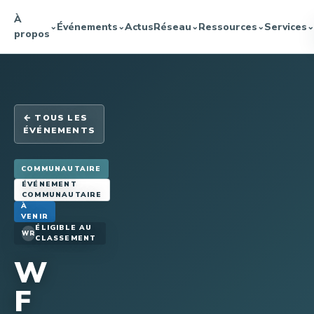
À
Événements
Actus
Réseau
Ressources
Services
⌄
⌄
⌄
⌄
⌄
propos
← TOUS LES
ÉVÉNEMENTS
COMMUNAUTAIRE
ÉVÉNEMENT
COMMUNAUTAIRE
À
VENIR
ÉLIGIBLE AU
WR
CLASSEMENT
W
F