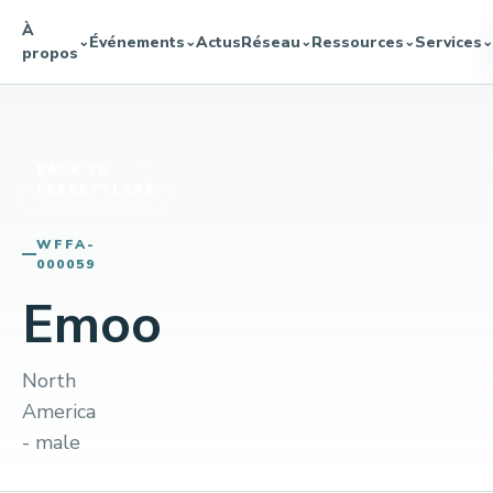
À
Événements
Actus
Réseau
Ressources
Services
⌄
⌄
⌄
⌄
⌄
propos
BACK TO
FREESTYLERS
WFFA-
000059
Emoo
North
America
- male