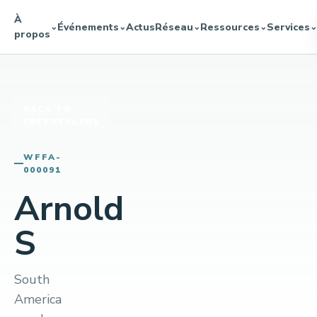
À
Événements
Actus
Réseau
Ressources
Services
⌄
⌄
⌄
⌄
⌄
propos
BACK TO
FREESTYLERS
WFFA-
000091
Arnold
S
South
America