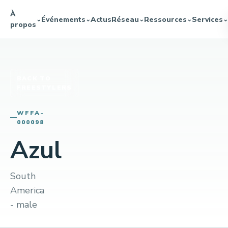
À
Événements
Actus
Réseau
Ressources
Services
⌄
⌄
⌄
⌄
⌄
propos
BACK TO
FREESTYLERS
WFFA-
000098
Azul
South
America
- male