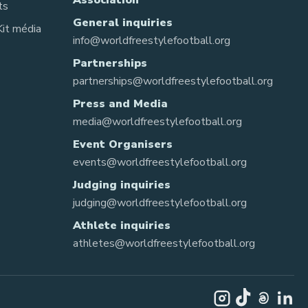
Association
ts
General inquiries
Kit média
info@worldfreestylefootball.org
Partnerships
partnerships@worldfreestylefootball.org
Press and Media
media@worldfreestylefootball.org
Event Organisers
events@worldfreestylefootball.org
Judging inquiries
judging@worldfreestylefootball.org
Athlete inquiries
athletes@worldfreestylefootball.org