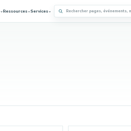
Rechercher sur le site WFFA
Ressources
Services
⌄
⌄
⌄