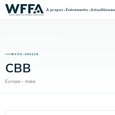
À propos
Événements
Actus
Réseau
⌄
⌄
BACK TO FREESTYLERS
WFFA-000128
CBB
Europe - male