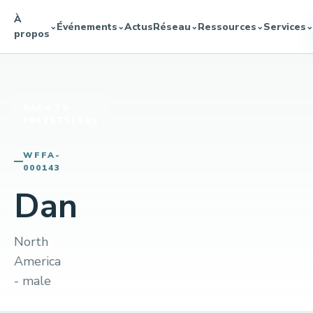
À
Événements
Actus
Réseau
Ressources
Services
⌄
⌄
⌄
⌄
⌄
propos
BACK TO
FREESTYLERS
WFFA-
000143
Dan
North
America
- male