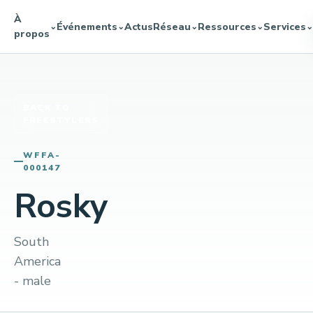
À
Événements
Actus
Réseau
Ressources
Services
⌄
⌄
⌄
⌄
⌄
propos
BACK TO
FREESTYLERS
WFFA-
000147
Rosky
South
America
- male