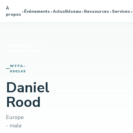
À
Événements
Actus
Réseau
Ressources
Services
⌄
⌄
⌄
⌄
⌄
propos
BACK TO
FREESTYLERS
WFFA-
000149
Daniel
Rood
Europe
- male