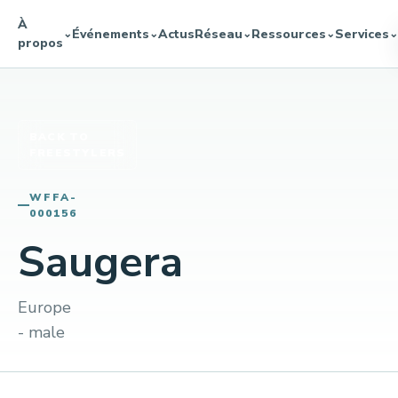
À
Événements
Actus
Réseau
Ressources
Services
⌄
⌄
⌄
⌄
⌄
propos
BACK TO
FREESTYLERS
WFFA-
000156
Saugera
Europe
- male