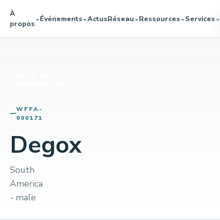
À
Événements
Actus
Réseau
Ressources
Services
⌄
⌄
⌄
⌄
⌄
propos
BACK TO
FREESTYLERS
WFFA-
000171
Degox
South
America
- male