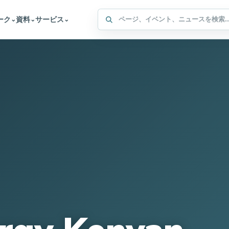
WFFA サイト内検索
ーク
資料
サービス
⌄
⌄
⌄