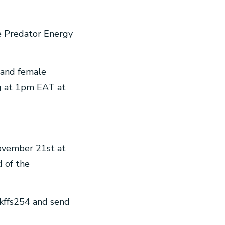
he Predator Energy
 and female
ng at 1pm EAT at
November 21st at
d of the
@kffs254 and send