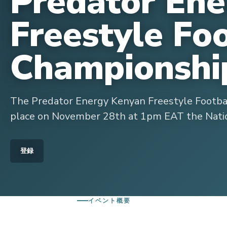
Predator En
Freestyle Fo
Championshi
The Predator Energy Kenyan Freestyle Footba
place on November 28th at 1pm EAT the Nation
登録
イベント概要