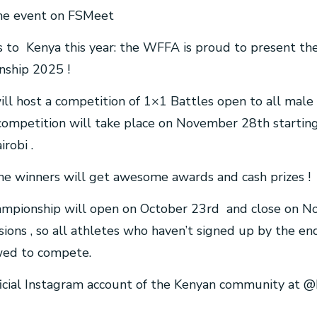
 the event on FSMeet
ns to Kenya this year: the WFFA is proud to present t
nship 2025 !
ll host a competition of 1×1 Battles open to all male
 competition will take place on November 28th starti
robi .
: the winners will get awesome awards and cash prizes !
hampionship will open on October 23rd and close on 
ions , so all athletes who haven’t signed up by the en
owed to compete.
fficial Instagram account of the Kenyan community at 