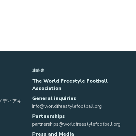
連絡先
The World Freestyle Football
Association
General inquiries
 メディアキ
info@worldfreestylefootball.org
Partnerships
partnerships@worldfreestylefootball.org
Press and Media