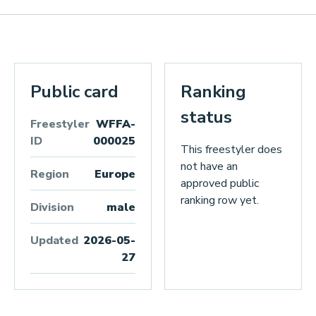
Public card
Ranking
status
Freestyler
WFFA-
ID
000025
This freestyler does
not have an
Region
Europe
approved public
ranking row yet.
Division
male
Updated
2026-05-
27