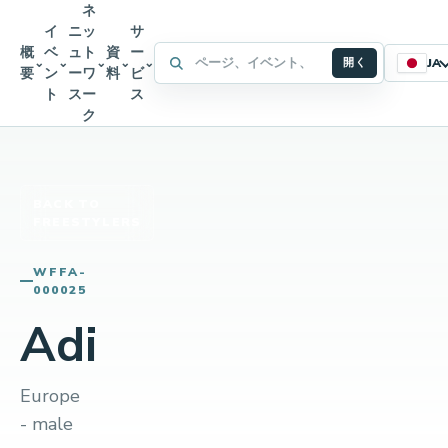
ネ
イ
ニ
ッ
サ
概
ベ
ュ
ト
資
ー
WFFA サイト内検索
⌄
⌄
⌄
⌄
⌄
開く
JA
要
ン
ー
ワ
料
ビ
ト
ス
ー
ス
ク
BACK TO
FREESTYLERS
WFFA-
000025
Adi
Europe
- male