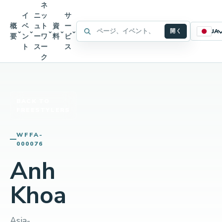
ネ
イ
ニ
ッ
サ
概
ベ
ュ
ト
資
ー
WFFA サイト内検索
⌄
⌄
⌄
⌄
⌄
開く
JA
要
ン
ー
ワ
料
ビ
ト
ス
ー
ス
ク
BACK TO
FREESTYLERS
WFFA-
000076
Anh
Khoa
Asia-