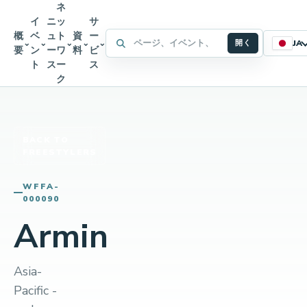
ネ
イ
ニ
ッ
サ
概
ベ
ュ
ト
資
ー
WFFA サイト内検索
⌄
⌄
⌄
⌄
⌄
開く
JA
要
ン
ー
ワ
料
ビ
ト
ス
ー
ス
ク
BACK TO
FREESTYLERS
WFFA-
000090
Armin
Asia-
Pacific -