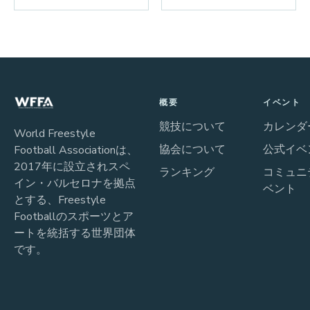
概要
イベント
競技について
カレンダ
World Freestyle
協会について
公式イベ
Football Associationは、
2017年に設立されスペ
ランキング
コミュニ
イン・バルセロナを拠点
ベント
とする、Freestyle
Footballのスポーツとア
ートを統括する世界団体
です。