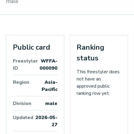
male
Public card
Ranking
status
Freestyler
WFFA-
ID
000090
This freestyler does
not have an
Region
Asia-
approved public
Pacific
ranking row yet.
Division
male
Updated
2026-05-
27