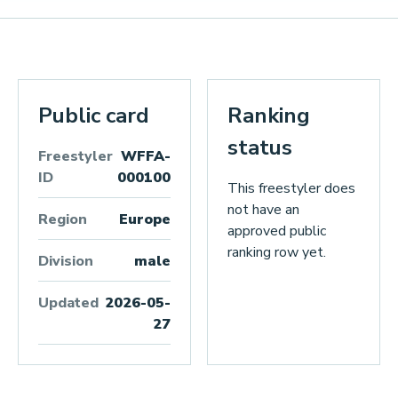
Public card
Ranking
status
Freestyler
WFFA-
ID
000100
This freestyler does
not have an
Region
Europe
approved public
ranking row yet.
Division
male
Updated
2026-05-
27