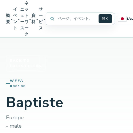
ネ
イ
ニ
ッ
サ
概
ベ
ュ
ト
資
ー
WFFA サイト内検索
⌄
⌄
⌄
⌄
⌄
開く
JA
要
ン
ー
ワ
料
ビ
ト
ス
ー
ス
ク
BACK TO
FREESTYLERS
WFFA-
000100
Baptiste
Europe
- male