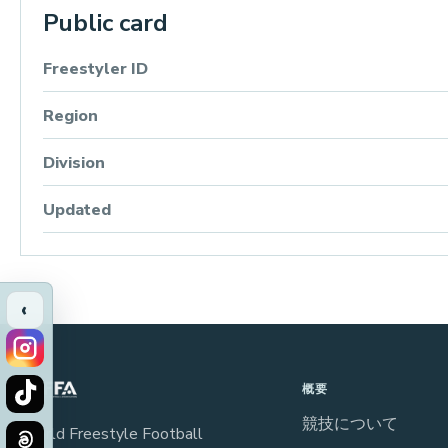
Public card
Freestyler ID
Region
Division
Updated
‹
概要
競技について
World Freestyle Football