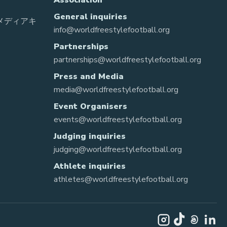
Association
General inquiries
 メディアキ
info@worldfreestylefootball.org
Partnerships
partnerships@worldfreestylefootball.org
Press and Media
media@worldfreestylefootball.org
Event Organisers
events@worldfreestylefootball.org
Judging inquiries
judging@worldfreestylefootball.org
Athlete inquiries
athletes@worldfreestylefootball.org