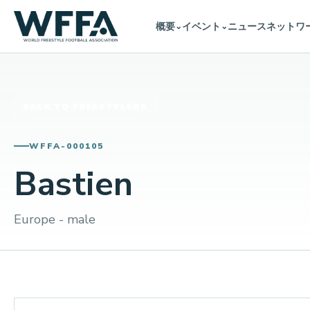
概要
イベント
ニュース
ネットワ
⌄
⌄
BACK TO FREESTYLERS
WFFA-000105
Bastien
Europe - male