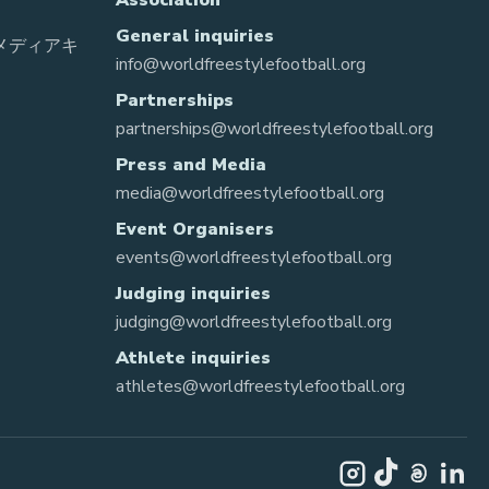
Association
General inquiries
 メディアキ
info@worldfreestylefootball.org
Partnerships
partnerships@worldfreestylefootball.org
Press and Media
media@worldfreestylefootball.org
Event Organisers
events@worldfreestylefootball.org
Judging inquiries
judging@worldfreestylefootball.org
Athlete inquiries
athletes@worldfreestylefootball.org