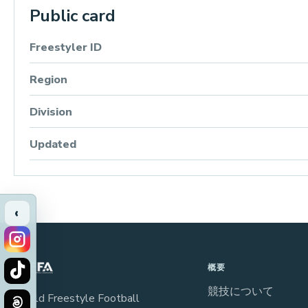
Public card
Freestyler ID
Region
Division
Updated
‹
概要
競技について
World Freestyle Football