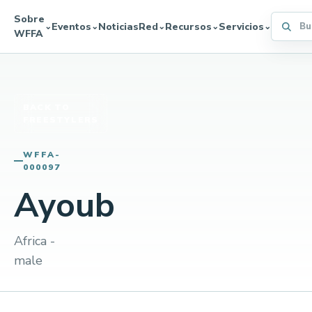
Sobre
Buscar 
Eventos
Noticias
Red
Recursos
Servicios
⌄
⌄
⌄
⌄
⌄
WFFA
BACK TO
FREESTYLERS
WFFA-
000097
Ayoub
Africa -
male