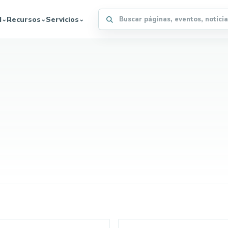
Buscar en el sitio WFFA
d
Recursos
Servicios
⌄
⌄
⌄