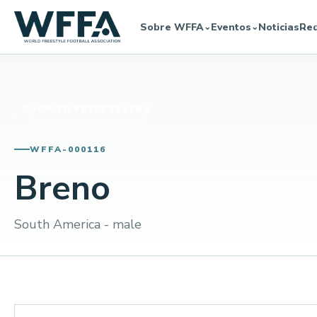
Sobre WFFA
Eventos
Noticias
Re
⌄
⌄
BACK TO FREESTYLERS
WFFA-000116
Breno
South America - male