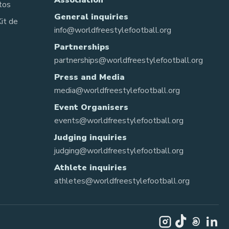
Association
tos
General inquiries
Kit de
info@worldfreestylefootball.org
Partnerships
partnerships@worldfreestylefootball.org
Press and Media
media@worldfreestylefootball.org
Event Organisers
events@worldfreestylefootball.org
Judging inquiries
judging@worldfreestylefootball.org
Athlete inquiries
athletes@worldfreestylefootball.org