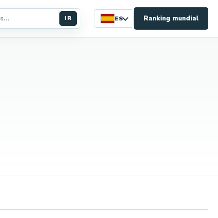
Ranking mundial
IR
ES