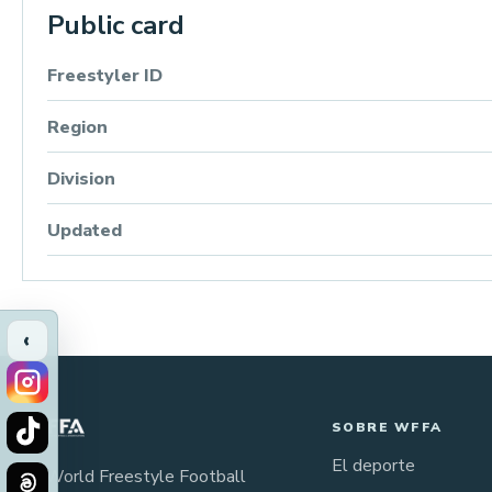
Public card
Freestyler ID
Region
Division
Updated
‹
SOBRE WFFA
El deporte
La World Freestyle Football