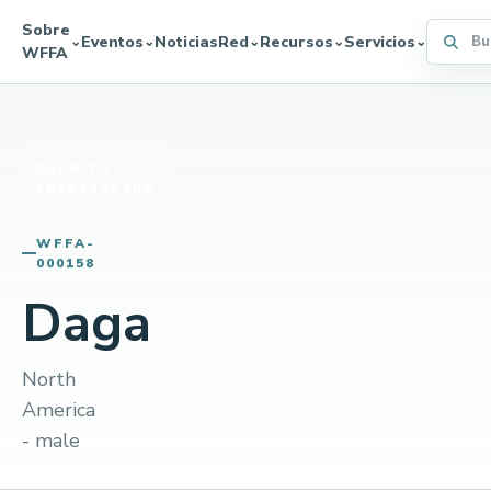
Sobre
Buscar 
Eventos
Noticias
Red
Recursos
Servicios
⌄
⌄
⌄
⌄
⌄
WFFA
BACK TO
FREESTYLERS
WFFA-
000158
Daga
North
America
- male