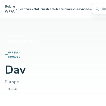
Sobre
Buscar 
Eventos
Noticias
Red
Recursos
Servicios
⌄
⌄
⌄
⌄
⌄
WFFA
BACK TO
FREESTYLERS
WFFA-
000160
Dav
Europe
- male