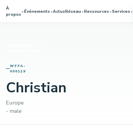
À
Événements
Actus
Réseau
Ressources
Services
⌄
⌄
⌄
⌄
⌄
propos
BACK TO
FREESTYLERS
WFFA-
000129
Christian
Europe
- male