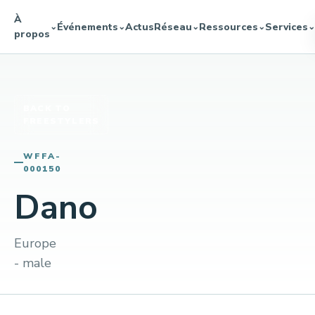
À
Événements
Actus
Réseau
Ressources
Services
⌄
⌄
⌄
⌄
⌄
propos
BACK TO
FREESTYLERS
WFFA-
000150
Dano
Europe
- male