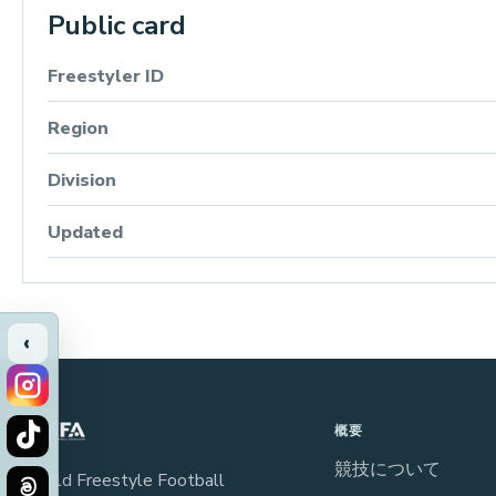
Public card
Freestyler ID
Region
Division
Updated
‹
概要
競技について
World Freestyle Football