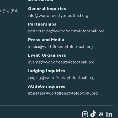
Association
General inquiries
 メディアキ
info@worldfreestylefootball.org
Partnerships
partnerships@worldfreestylefootball.org
Press and Media
media@worldfreestylefootball.org
Event Organisers
events@worldfreestylefootball.org
Judging inquiries
judging@worldfreestylefootball.org
Athlete inquiries
athletes@worldfreestylefootball.org